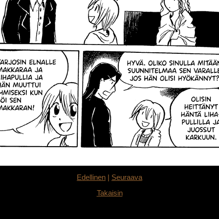
Edellinen
|
Seuraava
Takaisin